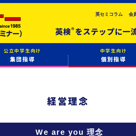
英セミコラム
会
®
英検
をステップに一
公立中学生向け
中学生向け
集団指導
個別指導
経営理念
We are you 理念