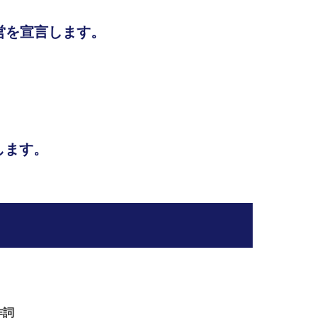
営を宣言します。
。
します。
作詞