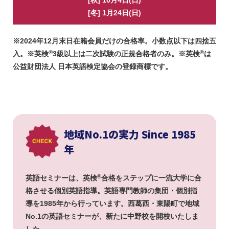
[冬] 1月24日(日)
※2024年12月末日在籍会員だけの合格率。小数点以下は四捨五
®
®
入。※英検
3級以上は二次試験の正規合格者のみ。※英検
は
公益財団法人 日本英語検定協会の登録商標です。
地域No.1の実力 Since 1985
年
®
英語セミナーは、英検
合格をステップに一流大学に合
格させる個別英語指導。英語専門教師の集団・個別指
導を1985年から行っています。西葛西・東陽町で地域
No.1の英語セミナーが、新たに中野校を開校いたしま
した。