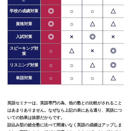
◎
○
○
△
学校の成績対策
◎
○
△
△
資格対策
◎
×
◎
×
入試対策
スピーキング対
○
△
×
◎
策
○
○
△
◎
リスニング対策
○
○
○
△
単語対策
英語セミナーは、英語専門の為、他の塾との比較がされること
はあまりありません。なぜなら上記の表にある通り、英語につ
いての効果は抜群だからです。
詰込み型の総合塾に比べて間違いなく英語の成績はアップしま