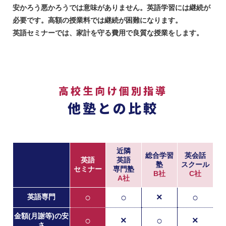
安かろう悪かろうでは意味がありません。英語学習には継続が
必要です。高額の授業料では継続が困難になります。
英語セミナーでは、家計を守る費用で良質な授業をします。
高校生向け個別指導
他塾との比較
近隣
総合学習
英会話
英語
英語
塾
スクール
セミナー
専門塾
B社
C社
A社
○
○
×
○
英語専門
金額(月謝等)の安
○
×
○
×
さ