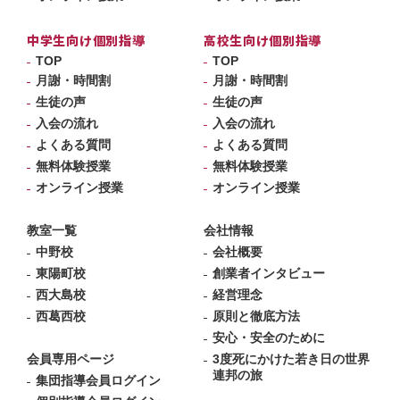
中学生向け個別指導
高校生向け個別指導
TOP
TOP
月謝・時間割
月謝・時間割
生徒の声
生徒の声
入会の流れ
入会の流れ
よくある質問
よくある質問
無料体験授業
無料体験授業
オンライン授業
オンライン授業
教室一覧
会社情報
中野校
会社概要
東陽町校
創業者インタビュー
西大島校
経営理念
西葛西校
原則と徹底方法
安心・安全のために
会員専用ページ
3度死にかけた若き日の世界
連邦の旅
集団指導会員ログイン