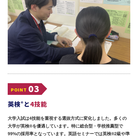
03
POINT
®
英検
と
4技能
大学入試は4技能を重視する選抜方式に変化しました。多くの
大学が英検®︎を優遇しています。特に総合型・学校推薦型で
99%の採用率となっています。英語セミナーでは英検®︎2級や準