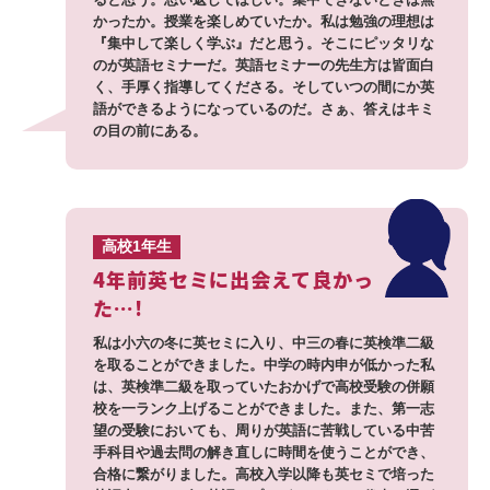
かったか。授業を楽しめていたか。私は勉強の理想は
『集中して楽しく学ぶ』だと思う。そこにピッタリな
のが英語セミナーだ。英語セミナーの先生方は皆面白
く、手厚く指導してくださる。そしていつの間にか英
語ができるようになっているのだ。さぁ、答えはキミ
の目の前にある。
高校1年生
4年前英セミに出会えて良かっ
た…!
私は小六の冬に英セミに入り、中三の春に英検準二級
を取ることができました。中学の時内申が低かった私
は、英検準二級を取っていたおかげで高校受験の併願
校を一ランク上げることができました。また、第一志
望の受験においても、周りが英語に苦戦している中苦
手科目や過去問の解き直しに時間を使うことができ、
合格に繋がりました。高校入学以降も英セミで培った