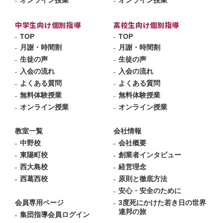
中学生向け個別指導
高校生向け個別指導
TOP
TOP
月謝・時間割
月謝・時間割
生徒の声
生徒の声
入会の流れ
入会の流れ
よくある質問
よくある質問
無料体験授業
無料体験授業
オンライン授業
オンライン授業
教室一覧
会社情報
中野校
会社概要
東陽町校
創業者インタビュー
西大島校
経営理念
西葛西校
原則と徹底方法
安心・安全のために
会員専用ページ
3度死にかけた若き日の世界
連邦の旅
集団指導会員ログイン